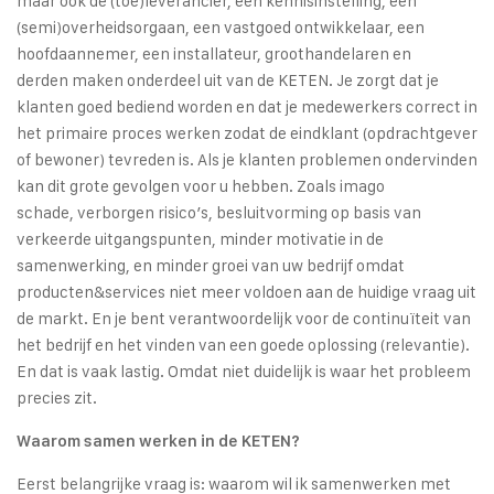
maar ook de (toe)leverancier, een kennisinstelling, een
(semi)overheidsorgaan, een vastgoed ontwikkelaar, een
hoofdaannemer, een installateur, groothandelaren en
derden maken onderdeel uit van de KETEN. Je zorgt dat je
klanten goed bediend worden en dat je medewerkers correct in
het primaire proces werken zodat de eindklant (opdrachtgever
of bewoner) tevreden is. Als je klanten problemen ondervinden
kan dit grote gevolgen voor u hebben. Zoals imago
schade, verborgen risico’s, besluitvorming op basis van
verkeerde uitgangspunten, minder motivatie in de
samenwerking, en minder groei van uw bedrijf omdat
producten&services niet meer voldoen aan de huidige vraag uit
de markt. En je bent verantwoordelijk voor de continuïteit van
het bedrijf en het vinden van een goede oplossing (relevantie).
En dat is vaak lastig. Omdat niet duidelijk is waar het probleem
precies zit.
Waarom samen werken in de KETEN?
Eerst belangrijke vraag is: waarom wil ik samenwerken met